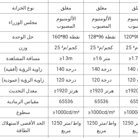
لق
مغلق
مغلق
نوع الخزانة
منيوم
الألومنيوم
الألومنيوم
مجلس الوزراء
بوب
المصبوب
المصبوب
128*96 نقطة
160*80 نقطة
حل الوحدة
م²
25 كجم/م²
25 كجم/م²
وزن
≥1.6 متر
≥1.3m
مسافة المشاهدة
140 درجة
140 درجة
زاوية الرؤية (أفقية)
120 درجة
120 درجة
زاوية الرؤية (عمودية)
≥1920 هرتز
≥1920 هرتز
معدل التحديث
65
65536
65536
مقياس الرمادية
≥1000
≥1000cd/m³
≥1000cd/m³
سطوع
1250 واط/متر
1250 واط/متر
1250 واط/متر
الحد الأقصى لاستهلاك
بع
مربع
مربع
الطاقة