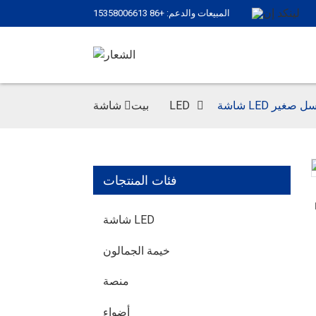
المبيعات والدعم: +86 15358006613
ات بكسل صغير
شاشة LED
بيت
فئات المنتجات
شاشة LED
خيمة الجمالون
منصة
أضواء