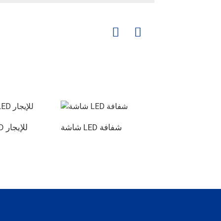
شاشة LED شفافة
شاشة LED للإيجار
 مؤتمرات الكل في
واحد