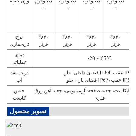
کیلوگرم/
کیلوگرم/
کیلوگرم/
کیلوگرم/
وزن جعبه
ی
㎡
㎡
㎡
㎡
از: 50
رم
۳
۳۸۴۰
۳۸۴۰
۳۸۴۰
۳۸۴۰
نرخ
ز
هرتز
هرتز
هرتز
هرتز
تازه‌سازی
دمای
-20 ~ 65℃
عملیاتی
فضای داخلی: جلو IP54، عقب IP43
درجه ضد
فضای باز：جلو IP67، عقب IP67
آب
ی دایکاست، جعبه صفحه آلومینیومی، جعبه آهن ورق
جنس
فلزی
کابینت
تصویر محصول