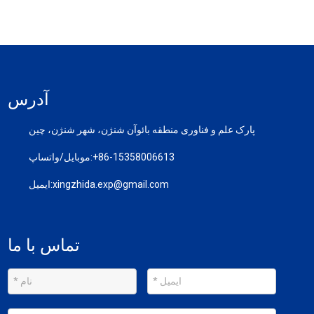
آدرس
پارک علم و فناوری منطقه بائوآن شنژن، شهر شنژن، چین
‎+86-15358006613‎
موبایل/واتساپ:
xingzhida.exp@gmail.com
ایمیل:
تماس با ما