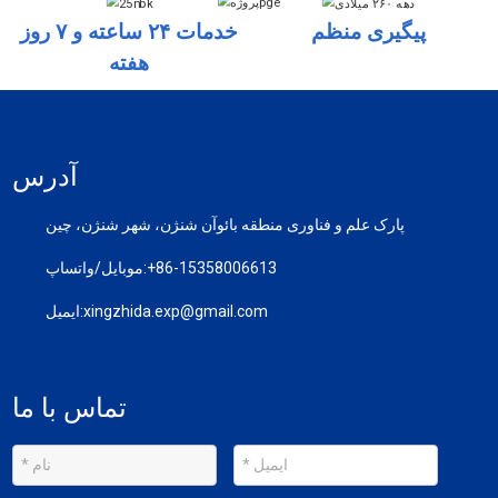
پیگیری منظم
خدمات ۲۴ ساعته و ۷ روز
هفته
آدرس
پارک علم و فناوری منطقه بائوآن شنژن، شهر شنژن، چین
‎+86-15358006613‎
موبایل/واتساپ:
xingzhida.exp@gmail.com
ایمیل:
تماس با ما