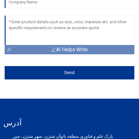
AI Helps Write
Send
آدرس
پارک علم و فناوری منطقه بائوآن شنژن، شهر شنژن، چین