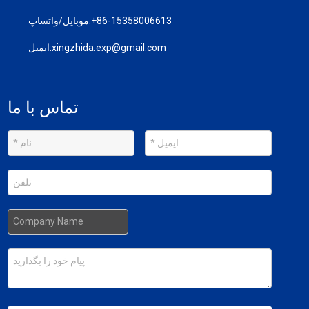
‎+86-15358006613‎
موبایل/واتساپ:
xingzhida.exp@gmail.com
ایمیل:
تماس با ما