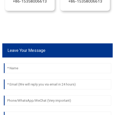
‎+86-15358006613‎
‎+86-15358006613‎
Leave Your Message