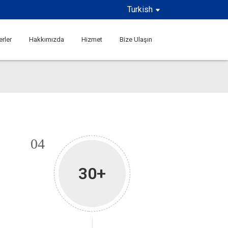
Turkish
rler
Hakkımızda
Hizmet
Bize Ulaşın
04
30+