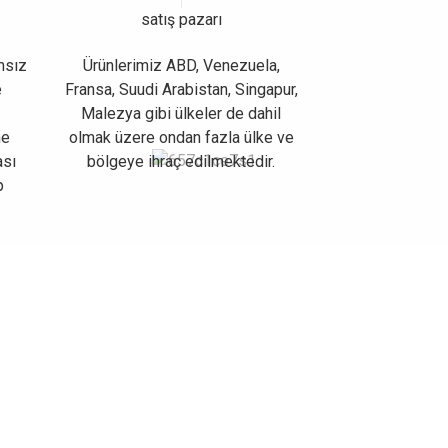
satış pazarı
msız
Ürünlerimiz ABD, Venezuela,
e
Fransa, Suudi Arabistan, Singapur,
Malezya gibi ülkeler de dahil
me
olmak üzere ondan fazla ülke ve
ası
bölgeye ihraç edilmektedir.
p