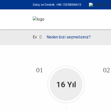
Satış ve Destek: +86 15358006613
Ev
Neden bizi seçmelisiniz?
01
02
16 Yıl