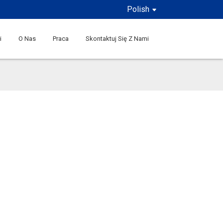
Polish
i
O Nas
Praca
Skontaktuj Się Z Nami