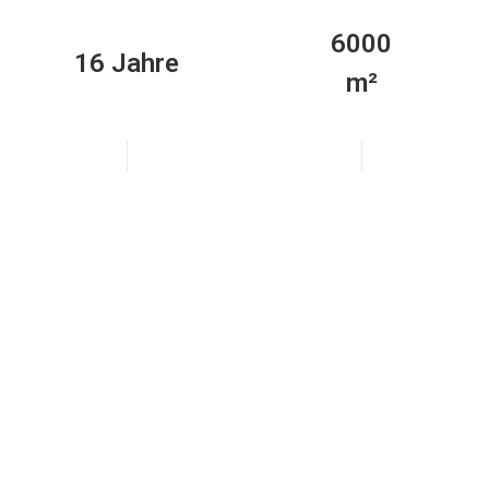
01
02
6000
16 Jahre
m²
Branchenerfahrung
Firmengelände
Seit mehr als 16 Jahren im
Mit einer antistatischen
Bereich LED-Displays tätig
Werkstatt und Büroflächen
von insgesamt 6000
Quadratmetern