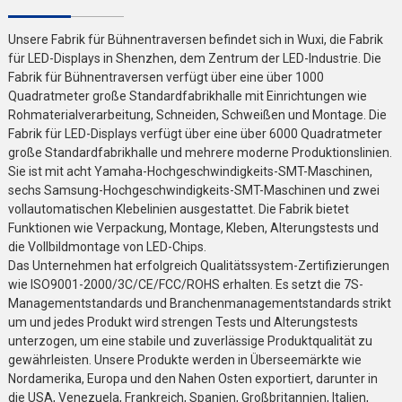
Unsere Fabrik für Bühnentraversen befindet sich in Wuxi, die Fabrik
für LED-Displays in Shenzhen, dem Zentrum der LED-Industrie. Die
Fabrik für Bühnentraversen verfügt über eine über 1000
Quadratmeter große Standardfabrikhalle mit Einrichtungen wie
Rohmaterialverarbeitung, Schneiden, Schweißen und Montage. Die
Fabrik für LED-Displays verfügt über eine über 6000 Quadratmeter
große Standardfabrikhalle und mehrere moderne Produktionslinien.
Sie ist mit acht Yamaha-Hochgeschwindigkeits-SMT-Maschinen,
sechs Samsung-Hochgeschwindigkeits-SMT-Maschinen und zwei
vollautomatischen Klebelinien ausgestattet. Die Fabrik bietet
Funktionen wie Verpackung, Montage, Kleben, Alterungstests und
die Vollbildmontage von LED-Chips.
Das Unternehmen hat erfolgreich Qualitätssystem-Zertifizierungen
wie ISO9001-2000/3C/CE/FCC/ROHS erhalten. Es setzt die 7S-
Managementstandards und Branchenmanagementstandards strikt
um und jedes Produkt wird strengen Tests und Alterungstests
unterzogen, um eine stabile und zuverlässige Produktqualität zu
gewährleisten. Unsere Produkte werden in Überseemärkte wie
Nordamerika, Europa und den Nahen Osten exportiert, darunter in
die USA, Venezuela, Frankreich, Spanien, Großbritannien, Italien,