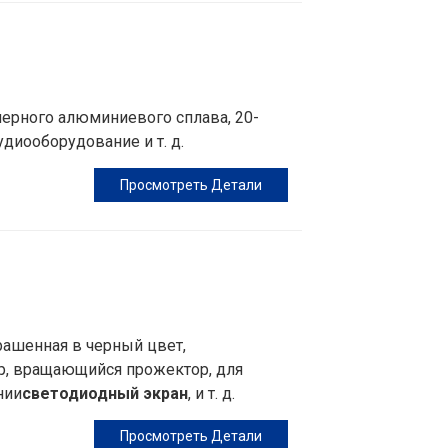
черного алюминиевого сплава, 20-
диооборудование и т. д.
Просмотреть Детали
рашенная в черный цвет,
р, вращающийся прожектор, для
нии
светодиодный экран
, и т. д.
Просмотреть Детали