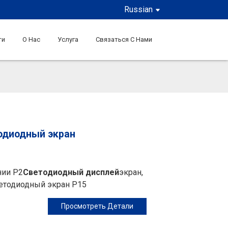
Russian
ти
О Нас
Услуга
Связаться С Нами
одиодный экран
нии P2
Светодиодный дисплей
экран,
етодиодный экран P15
Просмотреть Детали